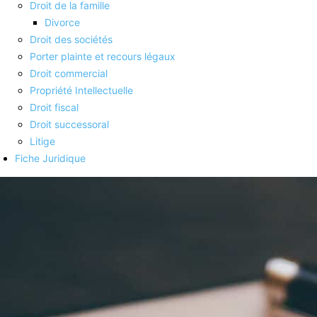
Droit de la famille
Divorce
Droit des sociétés
Porter plainte et recours légaux
Droit commercial
Propriété Intellectuelle
Droit fiscal
Droit successoral
Litige
Fiche Juridique