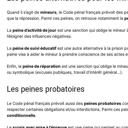
Quand il s’agit de
mineurs
, le Code pénal français prévoit des pe
que la répression. Parmi ces peines, on retrouve notamment la
pe
La
peine d’activité de jour
est une sanction qui oblige le mineur 
l’éloigner des influences négatives.
La
peine de suivi éducatif
est une autre alternative à la prison p
peine vise à aider le mineur à prendre conscience de ses actes et
Enfin, la
peine de réparation
est une sanction qui oblige le mine
ou symbolique (excuses publiques, travail d’intérêt général…).
Les peines probatoires
Le Code pénal français prévoit aussi des
peines probatoires
com
respecter certaines obligations et/ou interdictions. Parmi ces p
conditionnelle
.
Le
sursis avec mise à l’épreuve
est une peine qui permet au con