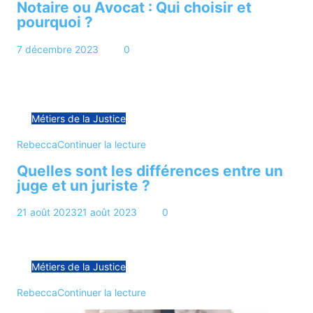
Notaire ou Avocat : Qui choisir et
pourquoi ?
7 décembre 2023
6 min
0
Il existe plusieurs situations où l’intervention d’un
professionnel du droit est nécessaire. Selon les cas, vous
pourriez…
Métiers de la Justice
Rebecca
Continuer la lecture
Quelles sont les différences entre un
juge et un juriste ?
21 août 2023
21 août 2023
5 min
0
Dans le domaine juridique, le juge et le juriste jouent des
rôles essentiels, mais ils occupent des…
Métiers de la Justice
Rebecca
Continuer la lecture