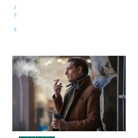
2
3
…
6
A lire absolument