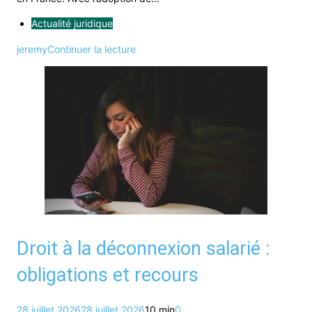
Actualité juridique
jeremy
Continuer la lecture
Droit à la déconnexion salarié :
obligations et recours
28 juillet 2026
28 juillet 2026
10 min
0