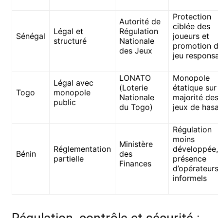
Protection
Autorité de
ciblée des
Légal et
Régulation
Sénégal
joueurs et
structuré
Nationale
promotion 
des Jeux
jeu respons
LONATO
Monopole
Légal avec
(Loterie
étatique sur
Togo
monopole
Nationale
majorité de
public
du Togo)
jeux de has
Régulation
moins
Ministère
Réglementation
développée,
Bénin
des
partielle
présence
Finances
d’opérateur
informels