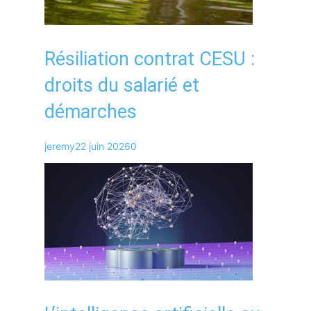
Résiliation contrat CESU :
droits du salarié et
démarches
jeremy
22 juin 2026
0