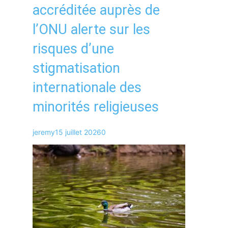
accréditée auprès de
l’ONU alerte sur les
risques d’une
stigmatisation
internationale des
minorités religieuses
jeremy
15 juillet 2026
0