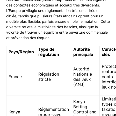
des contextes économiques et sociaux très divergents.
L’Europe privilégie une réglementation très encadrée et
ciblée, tandis que plusieurs États africains optent pour un
modèle plus flexible, parfois encore en pleine mutation. Cette
diversité reflète la multiplicité des besoins, ainsi que la
volonté de trouver un équilibre entre ouverture commerciale
et prévention des risques.
Type de
Autorité
Caract
Pays/Région
régulation
principale
clés
Protec
Autorité
renforc
Régulation
Nationale
France
contre 
stricte
des Jeux
interdi
(ANJ)
jeux n
Limitat
Kenya
types d
Betting
Réglementation
taxatio
Kenya
Control and
progressive
revenu