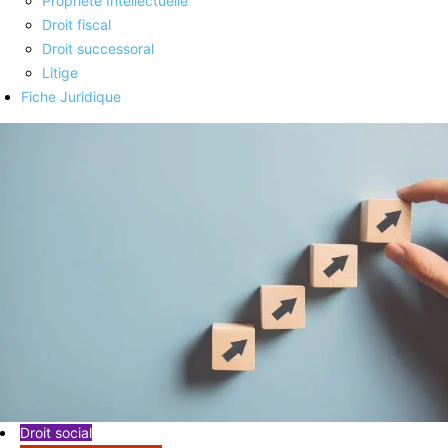
Propriété Intellectuelle
Droit fiscal
Droit successoral
Litige
Fiche Juridique
Droit social