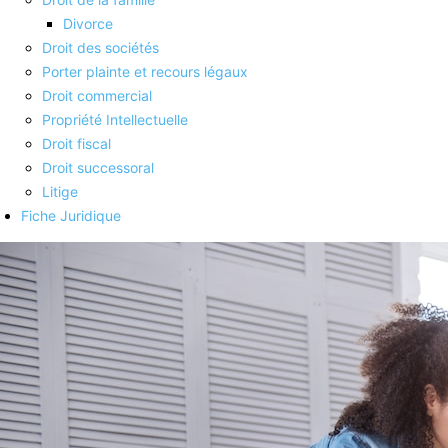
Divorce
Droit des sociétés
Porter plainte et recours légaux
Droit commercial
Propriété Intellectuelle
Droit fiscal
Droit successoral
Litige
Fiche Juridique