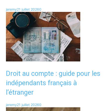
jeremy
21 juillet 2026
0
Droit au compte : guide pour les
indépendants français à
l’étranger
jeremy
21 juillet 2026
0