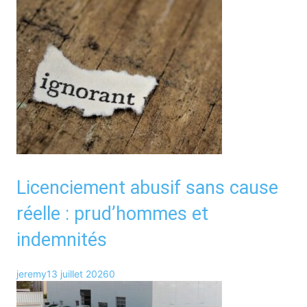
Licenciement abusif sans cause
réelle : prud’hommes et
indemnités
jeremy
13 juillet 2026
0