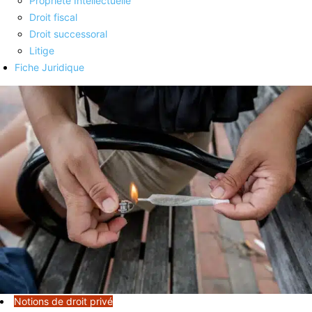
Propriété Intellectuelle
Droit fiscal
Droit successoral
Litige
Fiche Juridique
Notions de droit privé