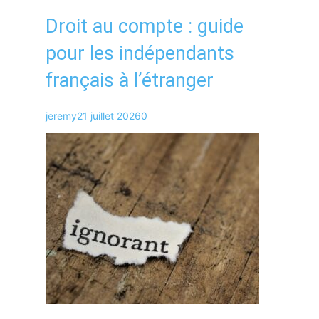
Droit au compte : guide
pour les indépendants
français à l’étranger
jeremy
21 juillet 2026
0