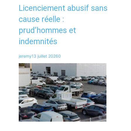
Licenciement abusif sans
cause réelle :
prud’hommes et
indemnités
jeremy
13 juillet 2026
0