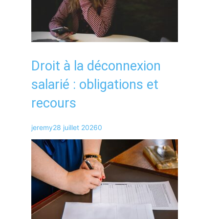
Droit à la déconnexion
salarié : obligations et
recours
jeremy
28 juillet 2026
0