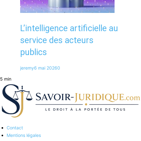
L’intelligence artificielle au
service des acteurs
publics
jeremy
6 mai 2026
0
5 min
Contact
Savoirs juridiques
Mentions légales