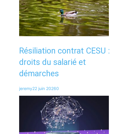
Résiliation contrat CESU :
droits du salarié et
démarches
jeremy
22 juin 2026
0