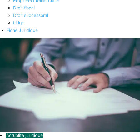
Propriété Intellectuelle
Droit fiscal
Droit successoral
Litige
Fiche Juridique
Actualité juridique