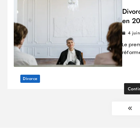
Divor
en 2
4 jui
Le prem
réforme
Divorce
Conti