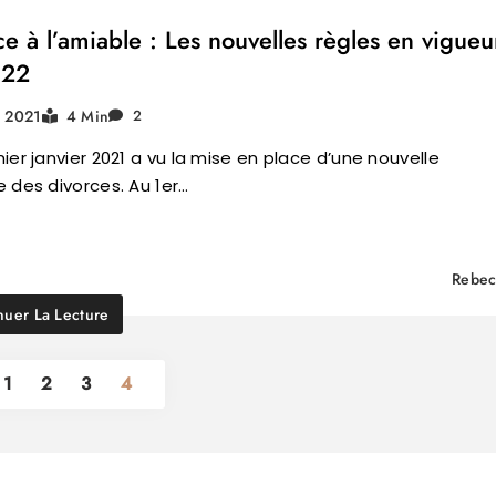
ce à l’amiable : Les nouvelles règles en vigueu
022
n 2021
4 Min
2
ier janvier 2021 a vu la mise en place d’une nouvelle
 des divorces. Au 1er…
Rebec
nuer La Lecture
1
2
3
4