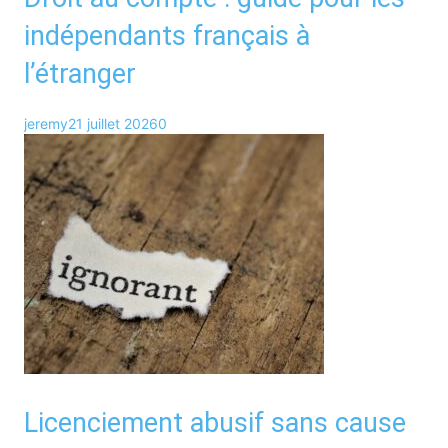
indépendants français à
l’étranger
jeremy
21 juillet 2026
0
Licenciement abusif sans cause