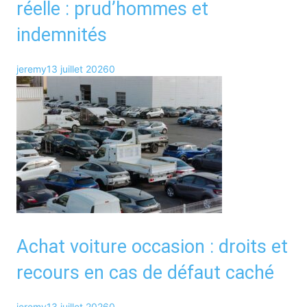
réelle : prud’hommes et
indemnités
jeremy
13 juillet 2026
0
Achat voiture occasion : droits et
recours en cas de défaut caché
jeremy
13 juillet 2026
0