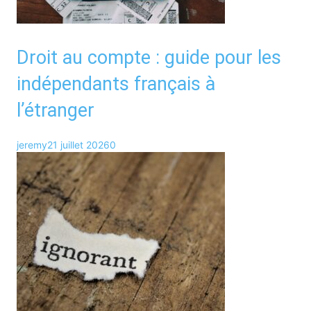
Droit au compte : guide pour les
indépendants français à
l’étranger
jeremy
21 juillet 2026
0