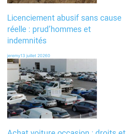
Licenciement abusif sans cause
réelle : prud’hommes et
indemnités
jeremy
13 juillet 2026
0
Achat voiture occasion : droits et