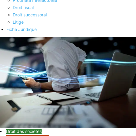
Propriété Intellectuelle
Droit fiscal
Droit successoral
Litige
Fiche Juridique
Droit des sociétés