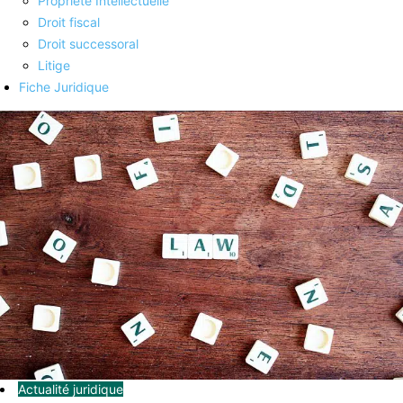
Propriété Intellectuelle
Droit fiscal
Droit successoral
Litige
Fiche Juridique
Actualité juridique