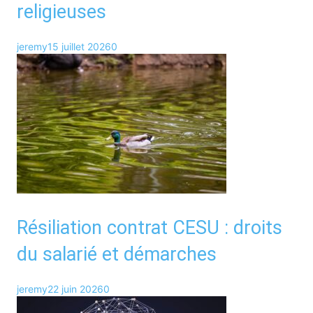
religieuses
jeremy
15 juillet 2026
0
Résiliation contrat CESU : droits
du salarié et démarches
jeremy
22 juin 2026
0