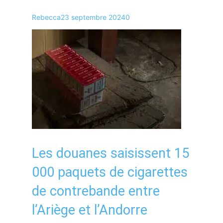
Rebecca
23 septembre 2024
0
Les douanes saisissent 15
000 paquets de cigarettes
de contrebande entre
l’Ariège et l’Andorre