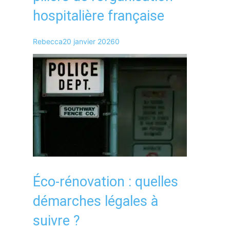
hospitalière française
Rebecca
20 janvier 2026
0
Éco-rénovation : quelles
démarches légales à
suivre ?