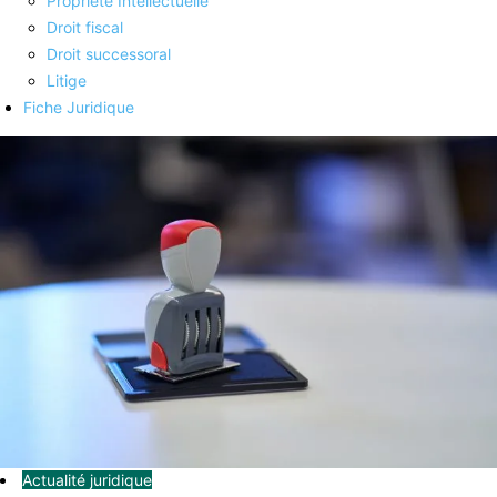
Propriété Intellectuelle
Droit fiscal
Droit successoral
Litige
Fiche Juridique
Actualité juridique