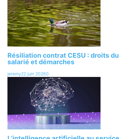
Résiliation contrat CESU : droits du
salarié et démarches
jeremy
22 juin 2026
0
L’intelligence artificielle au service