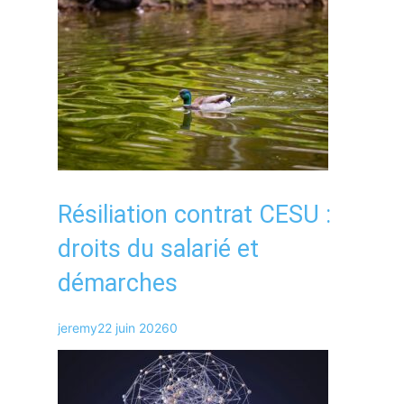
Résiliation contrat CESU :
droits du salarié et
démarches
jeremy
22 juin 2026
0