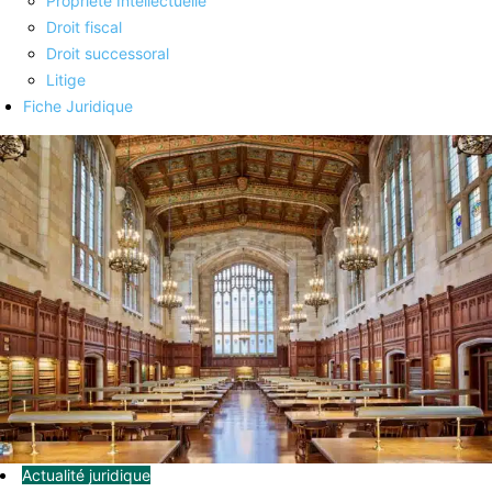
Propriété Intellectuelle
Droit fiscal
Droit successoral
Litige
Fiche Juridique
Actualité juridique