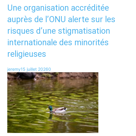
Une organisation accréditée
auprès de l’ONU alerte sur les
risques d’une stigmatisation
internationale des minorités
religieuses
jeremy
15 juillet 2026
0