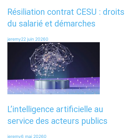
Résiliation contrat CESU : droits
du salarié et démarches
jeremy
22 juin 2026
0
L’intelligence artificielle au
service des acteurs publics
jeremy
6 mai 2026
0