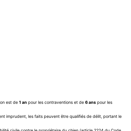
ion est de
1 an
pour les contraventions et de
6 ans
pour les
 imprudent, les faits peuvent être qualifiés de délit, portant le
ité civile contre le propriétaire du chien (article 2224 du Code