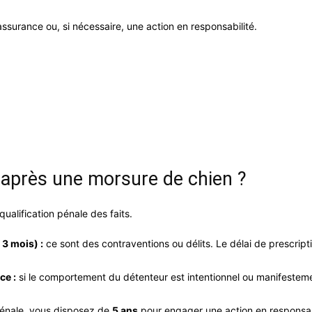
’assurance ou, si nécessaire, une action en responsabilité.
te après une morsure de chien ?
ualification pénale des faits.
 3 mois) :
ce sont des contraventions ou délits. Le délai de prescript
ce :
si le comportement du détenteur est intentionnel ou manifestement
énale, vous disposez de
5 ans
pour engager une action en responsabil