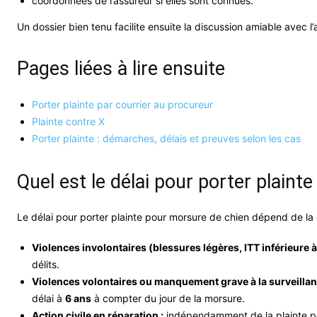
coordonnées de l’assureur si elles sont connues.
Un dossier bien tenu facilite ensuite la discussion amiable avec l
Pages liées à lire ensuite
Porter plainte par courrier au procureur
Plainte contre X
Porter plainte : démarches, délais et preuves selon les cas
Quel est le délai pour porter plain
Le délai pour porter plainte pour morsure de chien dépend de la q
Violences involontaires (blessures légères, ITT inférieure à
délits.
Violences volontaires ou manquement grave à la surveillan
délai à
6 ans
à compter du jour de la morsure.
Action civile en réparation :
indépendamment de la plainte p