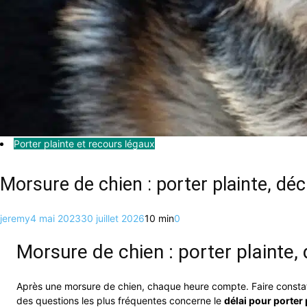
Porter plainte et recours légaux
Morsure de chien : porter plainte, déc
jeremy
4 mai 2023
30 juillet 2026
10 min
0
Morsure de chien : porter plainte, 
Après une morsure de chien, chaque heure compte. Faire constater l
des questions les plus fréquentes concerne le
délai pour porter