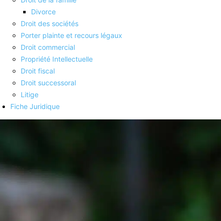
Divorce
Droit des sociétés
Porter plainte et recours légaux
Droit commercial
Propriété Intellectuelle
Droit fiscal
Droit successoral
Litige
Fiche Juridique