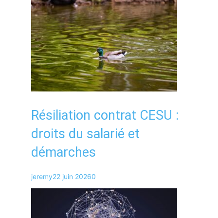
Résiliation contrat CESU :
droits du salarié et
démarches
jeremy
22 juin 2026
0