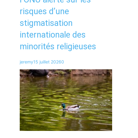
risques d’une
stigmatisation
internationale des
minorités religieuses
jeremy
15 juillet 2026
0