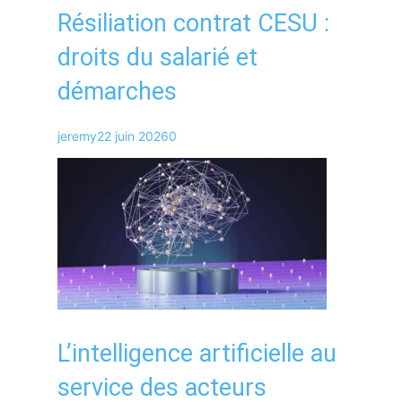
Résiliation contrat CESU :
droits du salarié et
démarches
jeremy
22 juin 2026
0
L’intelligence artificielle au
service des acteurs