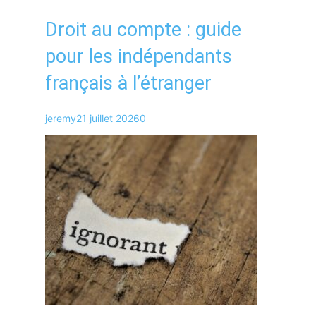
Droit au compte : guide
pour les indépendants
français à l’étranger
jeremy
21 juillet 2026
0