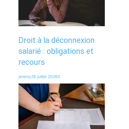
Droit à la déconnexion
salarié : obligations et
recours
jeremy
28 juillet 2026
0