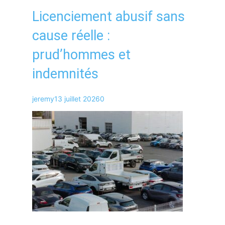
Licenciement abusif sans
cause réelle :
prud’hommes et
indemnités
jeremy
13 juillet 2026
0