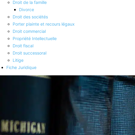
Droit de la famille
Divorce
Droit des sociétés
Porter plainte et recours légaux
Droit commercial
Propriété Intellectuelle
Droit fiscal
Droit successoral
Litige
Fiche Juridique