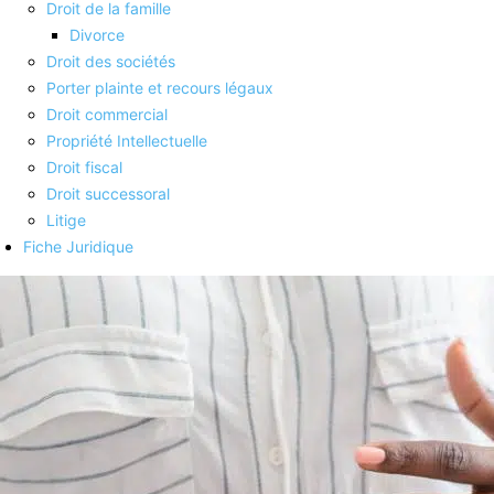
Droit de la famille
Divorce
Droit des sociétés
Porter plainte et recours légaux
Droit commercial
Propriété Intellectuelle
Droit fiscal
Droit successoral
Litige
Fiche Juridique