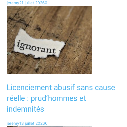
jeremy
21 juillet 2026
0
Licenciement abusif sans cause
réelle : prud’hommes et
indemnités
jeremy
13 juillet 2026
0