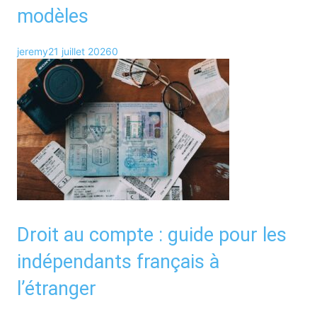
modèles
jeremy
21 juillet 2026
0
Droit au compte : guide pour les
indépendants français à
l’étranger