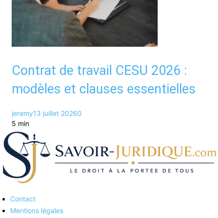
Contrat de travail CESU 2026 :
modèles et clauses essentielles
jeremy
13 juillet 2026
0
5 min
Contact
Savoirs juridiques
Mentions légales