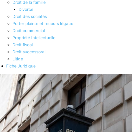
Droit de la famille
Divorce
Droit des sociétés
Porter plainte et recours légaux
Droit commercial
Propriété Intellectuelle
Droit fiscal
Droit successoral
Litige
Fiche Juridique