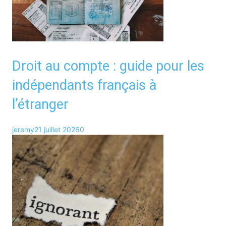
Droit au compte : guide pour les
indépendants français à
l’étranger
jeremy
21 juillet 2026
0