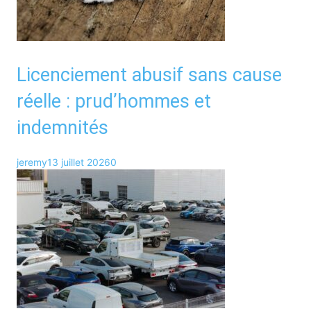
Licenciement abusif sans cause
réelle : prud’hommes et
indemnités
jeremy
13 juillet 2026
0