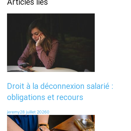
Articles liés
Droit à la déconnexion salarié :
obligations et recours
jeremy
28 juillet 2026
0