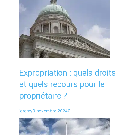
Expropriation : quels droits
et quels recours pour le
propriétaire ?
jeremy
9 novembre 2024
0