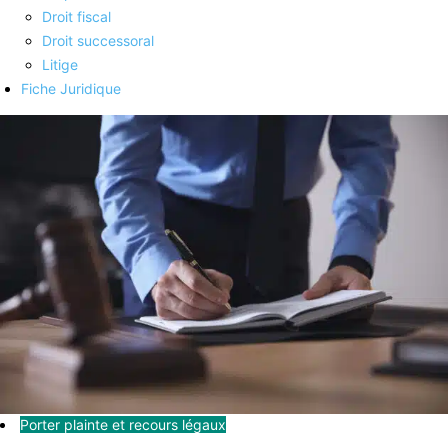
Droit fiscal
Droit successoral
Litige
Fiche Juridique
Porter plainte et recours légaux