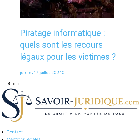
Piratage informatique :
quels sont les recours
légaux pour les victimes ?
jeremy
17 juillet 2024
0
9 min
Contact
Savoirs juridiques
Mentions légales