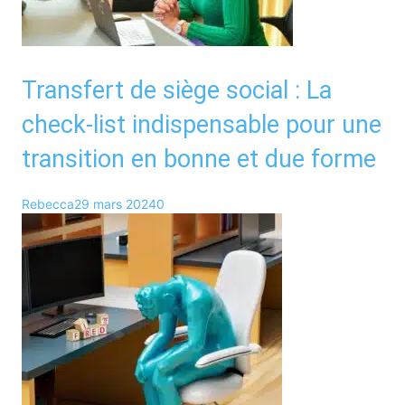
Transfert de siège social : La
check-list indispensable pour une
transition en bonne et due forme
Rebecca
29 mars 2024
0