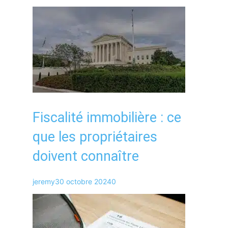
Fiscalité immobilière : ce
que les propriétaires
doivent connaître
jeremy
30 octobre 2024
0