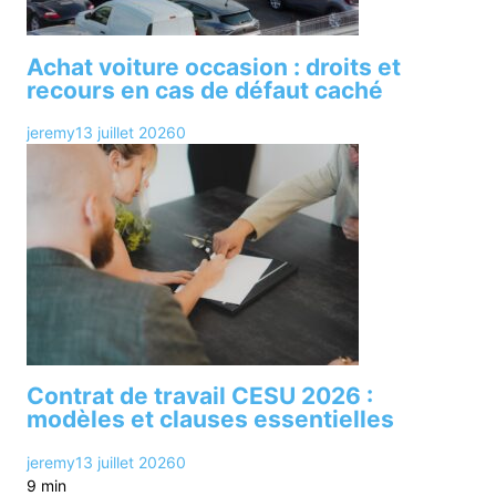
Achat voiture occasion : droits et
recours en cas de défaut caché
jeremy
13 juillet 2026
0
Contrat de travail CESU 2026 :
modèles et clauses essentielles
jeremy
13 juillet 2026
0
9 min