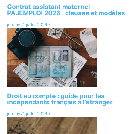
Contrat assistant maternel
PAJEMPLOI 2026 : clauses et modèles
jeremy
21 juillet 2026
0
Droit au compte : guide pour les
indépendants français à l’étranger
jeremy
21 juillet 2026
0