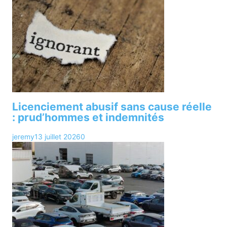
Licenciement abusif sans cause réelle
: prud’hommes et indemnités
jeremy
13 juillet 2026
0