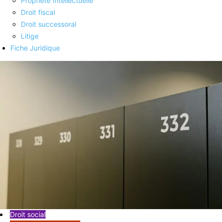
Propriété Intellectuelle
Droit fiscal
Droit successoral
Litige
Fiche Juridique
Droit social