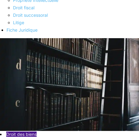
Propriété Intellectuelle
Droit fiscal
Droit successoral
Litige
Fiche Juridique
Droit des biens