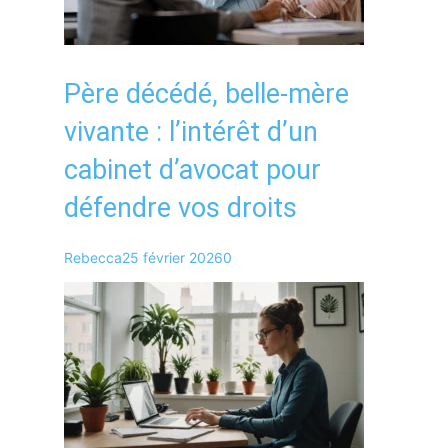
Père décédé, belle-mère
vivante : l’intérêt d’un
cabinet d’avocat pour
défendre vos droits
Rebecca
25 février 2026
0