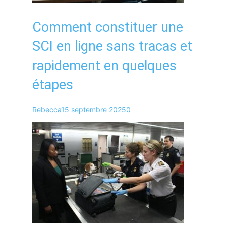
Comment constituer une
SCI en ligne sans tracas et
rapidement en quelques
étapes
Rebecca
15 septembre 2025
0