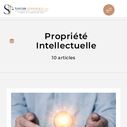
Aller
au
contenu
Savoirs juridiques
Propriété
Intellectuelle
10 articles