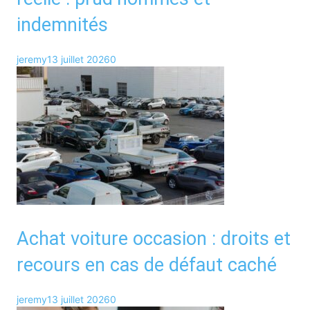
indemnités
jeremy
13 juillet 2026
0
Achat voiture occasion : droits et
recours en cas de défaut caché
jeremy
13 juillet 2026
0