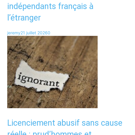
indépendants français à
l’étranger
jeremy
21 juillet 2026
0
Licenciement abusif sans cause
réelle : prud’hommes et