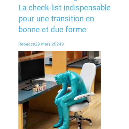
La check-list indispensable
pour une transition en
bonne et due forme
Rebecca
29 mars 2024
0