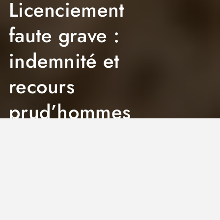
Licenciement
faute grave :
indemnité et
recours
prud’hommes
Jeremy
8 Min
30 juin 2026
0
Licenciement faute grave
: indemnité et recours