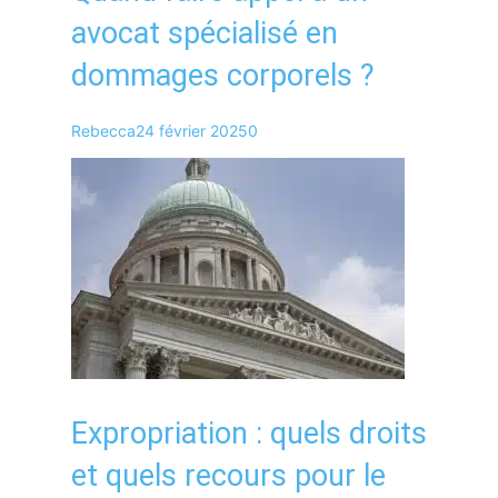
avocat spécialisé en
dommages corporels ?
Rebecca
24 février 2025
0
Expropriation : quels droits
et quels recours pour le