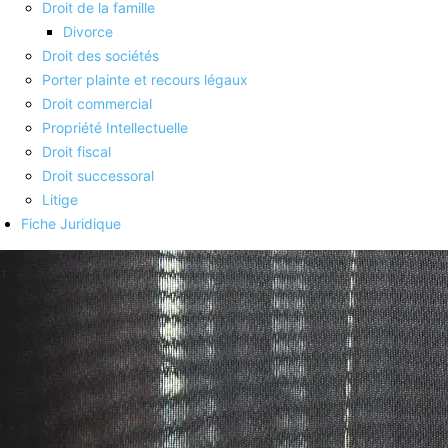
Droit de la famille
Divorce
Droit des sociétés
Porter plainte et recours légaux
Droit commercial
Propriété Intellectuelle
Droit fiscal
Droit successoral
Litige
Fiche Juridique