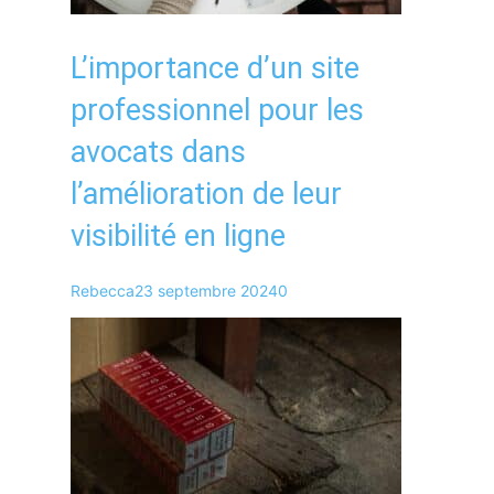
L’importance d’un site
professionnel pour les
avocats dans
l’amélioration de leur
visibilité en ligne
Rebecca
23 septembre 2024
0