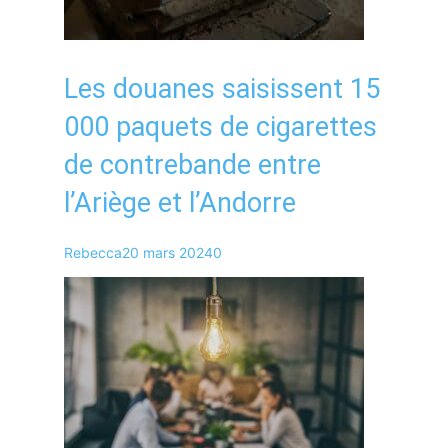
Les douanes saisissent 15
000 paquets de cigarettes
de contrebande entre
l’Ariège et l’Andorre
Rebecca
20 mars 2024
0