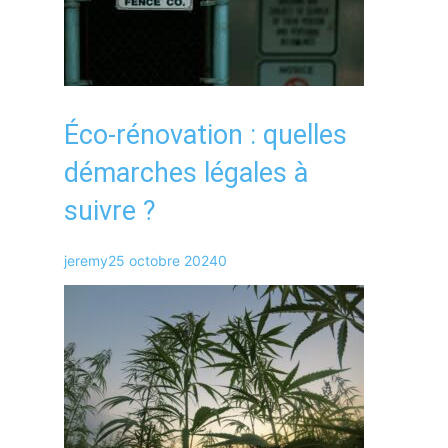
Éco-rénovation : quelles
démarches légales à
suivre ?
jeremy
25 octobre 2024
0