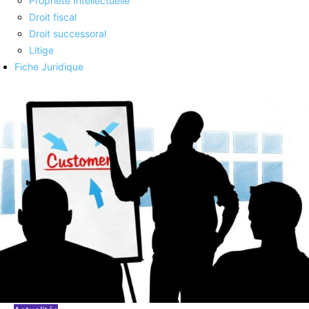
Propriété Intellectuelle
Droit fiscal
Droit successoral
Litige
Fiche Juridique