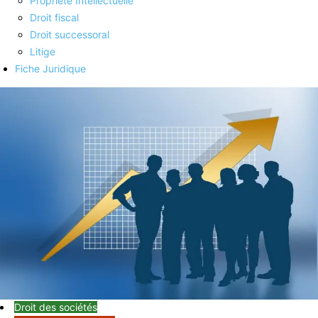
Propriété Intellectuelle
Droit fiscal
Droit successoral
Litige
Fiche Juridique
Droit des sociétés