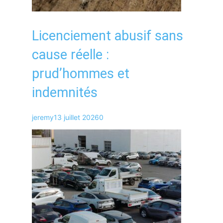
Licenciement abusif sans
cause réelle :
prud’hommes et
indemnités
jeremy
13 juillet 2026
0