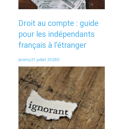
Droit au compte : guide
pour les indépendants
français à l’étranger
jeremy
21 juillet 2026
0