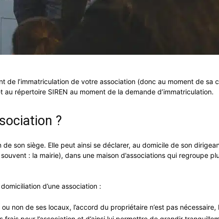
ent de l’immatriculation de votre association (donc au moment de sa c
re et au répertoire SIREN au moment de la demande d’immatriculation.
ssociation ?
 de son siège. Elle peut ainsi se déclarer, au domicile de son dirigean
us souvent : la mairie), dans une maison d’associations qui regroupe p
omiciliation d’une association :
e ou non de ses locaux, l’accord du propriétaire n’est pas nécessaire, 
 frais pour l’association et d’ainsi lui permettre de grandir tranquille