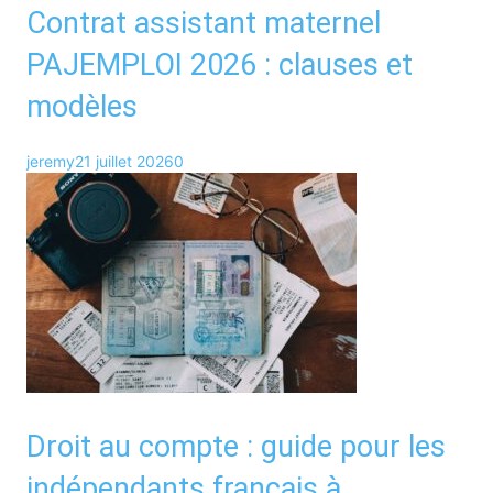
Contrat assistant maternel
PAJEMPLOI 2026 : clauses et
modèles
jeremy
21 juillet 2026
0
Droit au compte : guide pour les
indépendants français à