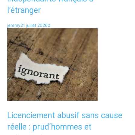
l’étranger
jeremy
21 juillet 2026
0
Licenciement abusif sans cause
réelle : prud’hommes et