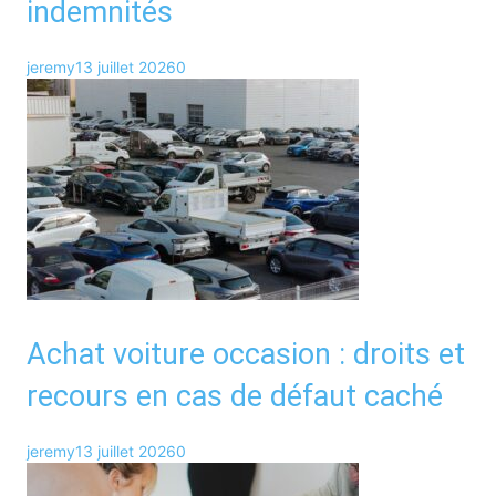
indemnités
jeremy
13 juillet 2026
0
Achat voiture occasion : droits et
recours en cas de défaut caché
jeremy
13 juillet 2026
0