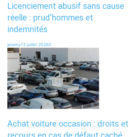
Licenciement abusif sans cause
réelle : prud’hommes et
indemnités
jeremy
13 juillet 2026
0
Achat voiture occasion : droits et
recours en cas de défaut caché