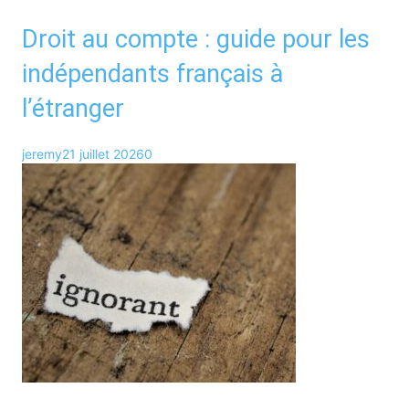
Droit au compte : guide pour les
indépendants français à
l’étranger
jeremy
21 juillet 2026
0