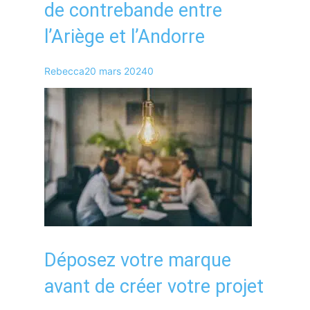
de contrebande entre
l’Ariège et l’Andorre
Rebecca
20 mars 2024
0
Déposez votre marque
avant de créer votre projet