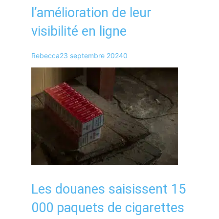
l’amélioration de leur
visibilité en ligne
Rebecca
23 septembre 2024
0
Les douanes saisissent 15
000 paquets de cigarettes