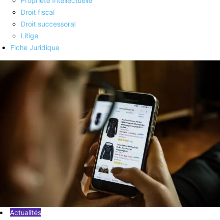
Propriété Intellectuelle
Droit fiscal
Droit successoral
Litige
Fiche Juridique
Actualités