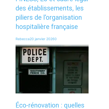
des établissements, les
piliers de l’organisation
hospitalière française
Rebecca
20 janvier 2026
0
Éco-rénovation : quelles