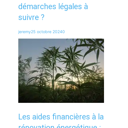
démarches légales à
suivre ?
jeremy
25 octobre 2024
0
Les aides financières à la
rénovation énergétique :