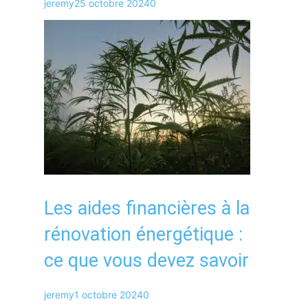
jeremy
25 octobre 2024
0
Les aides financières à la
rénovation énergétique :
ce que vous devez savoir
jeremy
1 octobre 2024
0