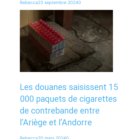
Rebecca
23 septembre 2024
0
Les douanes saisissent 15
000 paquets de cigarettes
de contrebande entre
l’Ariège et l’Andorre
Rebecca
20 mars 2024
0