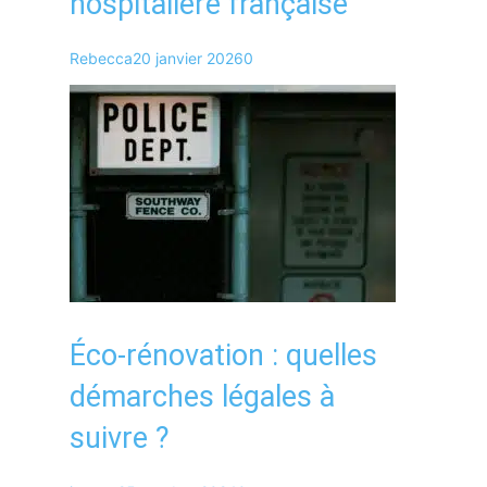
hospitalière française
Rebecca
20 janvier 2026
0
Éco-rénovation : quelles
démarches légales à
suivre ?