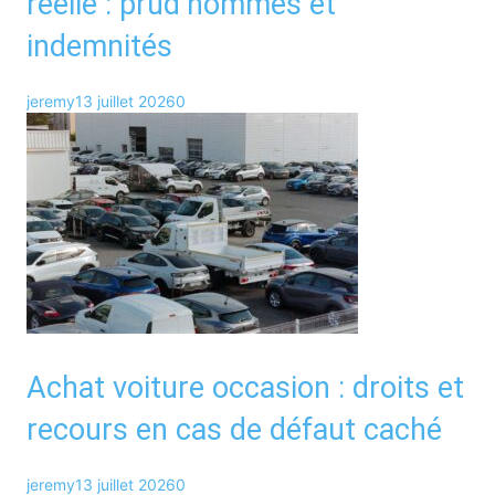
réelle : prud’hommes et
indemnités
jeremy
13 juillet 2026
0
Achat voiture occasion : droits et
recours en cas de défaut caché
jeremy
13 juillet 2026
0