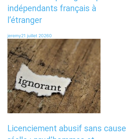
indépendants français à
l’étranger
jeremy
21 juillet 2026
0
Licenciement abusif sans cause