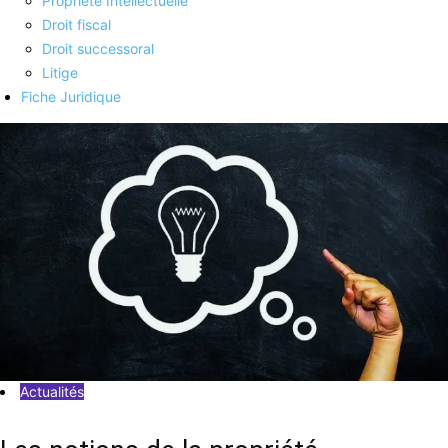
Propriété Intellectuelle
Droit fiscal
Droit successoral
Litige
Fiche Juridique
Actualités