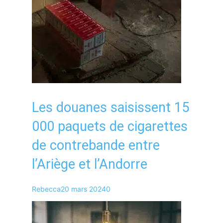
Les douanes saisissent 15
000 paquets de cigarettes
de contrebande entre
l’Ariège et l’Andorre
Rebecca
20 mars 2024
0