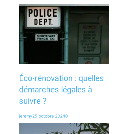
Éco-rénovation : quelles
démarches légales à
suivre ?
jeremy
25 octobre 2024
0