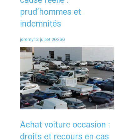
prud’hommes et
indemnités
jeremy
13 juillet 2026
0
Achat voiture occasion :
droits et recours en cas