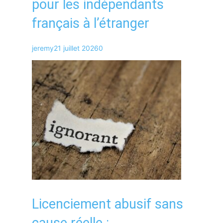
pour les indépendants
français à l’étranger
jeremy
21 juillet 2026
0
Licenciement abusif sans
cause réelle :