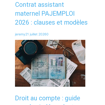
Contrat assistant
maternel PAJEMPLOI
2026 : clauses et modèles
jeremy
21 juillet 2026
0
Droit au compte : guide