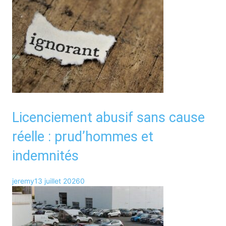
Licenciement abusif sans cause
réelle : prud’hommes et
indemnités
jeremy
13 juillet 2026
0