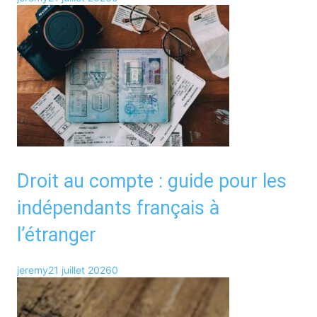
Droit au compte : guide pour les
indépendants français à
l’étranger
jeremy
21 juillet 2026
0