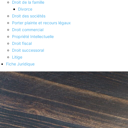
Droit de la famille
Divorce
Droit des sociétés
Porter plainte et recours légaux
Droit commercial
Propriété Intellectuelle
Droit fiscal
Droit successoral
Litige
Fiche Juridique