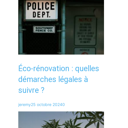
Éco-rénovation : quelles
démarches légales à
suivre ?
jeremy
25 octobre 2024
0