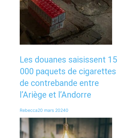
Les douanes saisissent 15
000 paquets de cigarettes
de contrebande entre
l’Ariège et l’Andorre
Rebecca
20 mars 2024
0